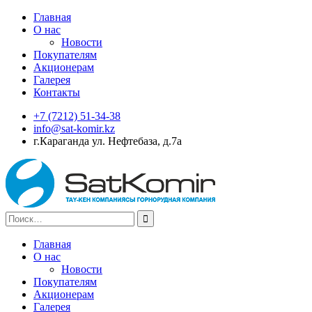
Skip
Главная
to
О нас
content
Новости
Покупателям
Акционерам
Галерея
Контакты
+7 (7212) 51-34-38
info@sat-komir.kz
г.Караганда ул. Нефтебаза, д.7а
Search
for:
Главная
О нас
Новости
Покупателям
Акционерам
Галерея